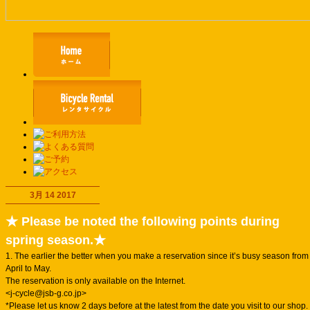
3月 14 2017
★ Please be noted the following points during
spring season.★
1. The earlier the better when you make a reservation since it’s busy season from
April to May.
The reservation is only available on the Internet.
<j-cycle@jsb-g.co.jp>
*Please let us know 2 days before at the latest from the date you visit to our shop.