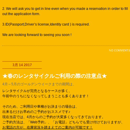
2. We will ask you to get in line even when you made a reservation in order to fill
out the application form.
3.ID(Passport,Driver’s license,Identity card ) is required.
We are looking forward to seeing you soon !
NO COMMENTS
3月 14 2017
★春のレンタサイクルご利用の際の注意点★
4月～5月のゴールデンウイークまでの期間は、
レンタサイクルが完売となるケースが多く、
午前中のうちになくなってしまうことも多くあります！
そのため、ご利用日や車種がお決まりの場合は、
出来るだけお早めのご予約がおススメです♪
現在当店では、4月からのご予約が大変多くなってきております。
ご予約方法は、「Web予約」、「お電話」どちらでも受け付けておりますが、
お電話の方が、在庫状況を踏まえてのご案内が可能です！