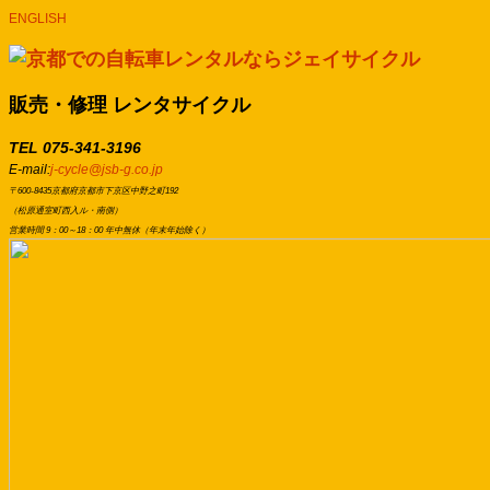
ENGLISH
販売・修理 レンタサイクル
TEL 075-341-3196
E-mail:
j-cycle@jsb-g.co.jp
〒600-8435京都府京都市下京区中野之町192
（松原通室町西入ル・南側）
営業時間 9：00～18：00 年中無休（年末年始除く）