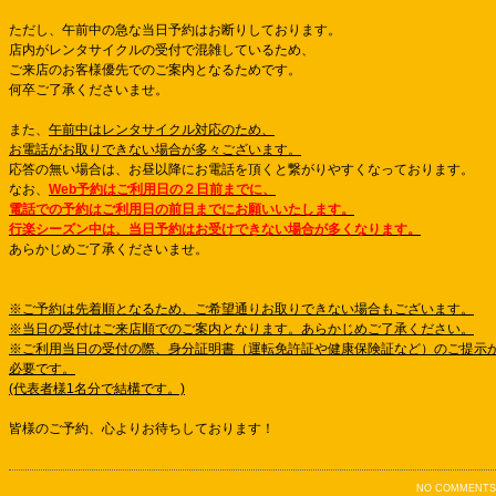
ただし、午前中の急な当日予約はお断りしております。
店内がレンタサイクルの受付で混雑しているため、
ご来店のお客様優先でのご案内となるためです。
何卒ご了承くださいませ。
また、
午前中はレンタサイクル対応のため、
お電話がお取りできない場合が多々ございます。
応答の無い場合は、お昼以降にお電話を頂くと繋がりやすくなっております。
なお、
Web予約はご利用日の２日前までに、
電話での予約はご利用日の前日までにお願いいたします。
行楽シーズン中は、当日予約はお受けできない場合が多くなります。
あらかじめご了承くださいませ。
※ご予約は先着順となるため、ご希望通りお取りできない場合もございます。
※当日の受付はご来店順でのご案内となります。あらかじめご了承ください。
※ご利用当日の受付の際、身分証明書（運転免許証や健康保険証など）のご提示
必要です。
(代表者様1名分で結構です。)
皆様のご予約、心よりお待ちしております！
NO COMMENTS