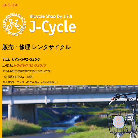
ENGLISH
販売・修理 レンタサイクル
TEL 075-341-3196
E-mail:
j-cycle@jsb-g.co.jp
〒600-8435京都府京都市下京区中野之町192
（松原通室町西入ル・南側）
営業時間 9：00～18：00 年中無休（年末年始除く）