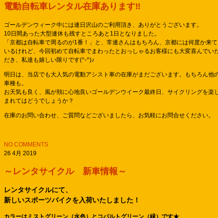
電動自転車レンタル在庫あります‼
ゴールデンウィーク中には連日沢山のご利用頂き、ありがとうございます。
10日間あった大型連休も残すところあと1日となりました。
「京都は自転車で周るのが1番！」と、常連さんはもちろん、京都には何度か来て
いるけれど、今回初めて自転車でまわったとおっしゃるお客様にも大変喜んでい
だき、私達も嬉しい限りです(^-^)♪
明日は、当店でも大人気の電動アシスト車の在庫がまだございます。もちろん他
車種も。
お天気も良く、風が頬に心地良いゴールデンウイーク最終日、サイクリングを楽
まれてはどうでしょうか？
在庫のお問い合わせ、ご質問などございましたら、お気軽にお問合せください。
NO COMMENTS
26 4月 2019
～レンタサイクル 新車情報～
レンタサイクルにて、
新しいスポーツバイクを入荷いたしました！
カラーはミストグリーン（水色）とコバルトグリーン（緑）です★