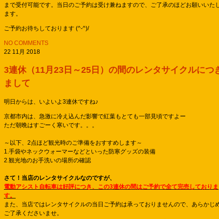
まで受付可能です。当日のご予約は受け兼ねますので、ご了承のほどお願いいた
ます。
ご予約お待ちしております (^-^)/
NO COMMENTS
22 11月 2018
3連休（11月23日～25日）の間のレンタサイクルにつ
まして
明日からは、いよいよ3連休ですね♪
京都市内は、急激に冷え込んだ影響で紅葉もとても一部見頃ですよー
ただ朝晩はすごーく寒いです。。。
～以下、2点ほど観光時のご準備をおすすめします～
1.手袋やネックウォーマーなどといった防寒グッズの装備
2.観光地のお手洗いの場所の確認
さて！
当店のレンタサイクルなのですが、
電動アシスト自転車は好評につき、この3連休の間はご予約で全て完売しておりま
す。
また、当店ではレンタサイクルの当日ご予約は承っておりませんので、あらかじ
ご了承くださいませ。