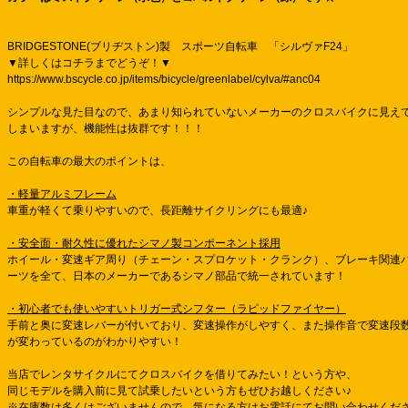
BRIDGESTONE(ブリヂストン)製 スポーツ自転車 「シルヴァF24」
▼詳しくはコチラまでどうぞ！▼
https://www.bscycle.co.jp/items/bicycle/greenlabel/cylva/#anc04
シンプルな見た目なので、あまり知られていないメーカーのクロスバイクに見え
しまいますが、機能性は抜群です！！！
この自転車の最大のポイントは、
・軽量アルミフレーム
車重が軽くて乗りやすいので、長距離サイクリングにも最適♪
・安全面・耐久性に優れたシマノ製コンポーネント採用
ホイール・変速ギア周り（チェーン・スプロケット・クランク）、ブレーキ関連
ーツを全て、日本のメーカーであるシマノ部品で統一されています！
・初心者でも使いやすいトリガー式シフター（ラピッドファイヤー）
手前と奥に変速レバーが付いており、変速操作がしやすく、また操作音で変速段
が変わっているのがわかりやすい！
当店でレンタサイクルにてクロスバイクを借りてみたい！という方や、
同じモデルを購入前に見て試乗したいという方もぜひお越しください♪
※在庫数は多くはございませんので、気になる方はお電話にてお問い合わせくだ