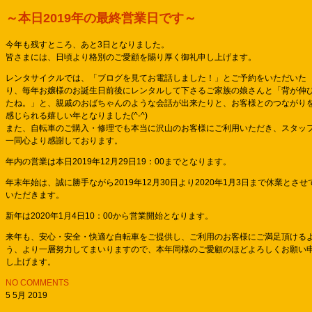
～本日2019年の最終営業日です～
今年も残すところ、あと3日となりました。
皆さまには、日頃より格別のご愛顧を賜り厚く御礼申し上げます。
レンタサイクルでは、「ブログを見てお電話しました！」とご予約をいただいた
り、
毎年お嬢様のお誕生日前後にレンタルして下さるご家族の娘さんと「背が伸
たね。」と、親戚のおばちゃんのような会話が出来たりと、お客様とのつながり
感じられる嬉しい年となりました(^-^)
また、自転車のご購入・修理でも本当に沢山のお客様にご利用いただき、スタッ
一同心より感謝しております。
年内の営業は本日2019年12月29日19：00までとなります。
年
末年始は、誠に勝手ながら2019年12月30日より2020年1月3日まで休業とさせ
いただきます。
新年は2020年1月4日10：00から営業開始となります。
来年も、安心・安全・快適な自転車をご提供し、ご利用のお客様にご満足頂ける
う、より一層努力してまいりますので、本年同様のご愛顧のほどよろしくお願い
し上げます
。
NO COMMENTS
5 5月 2019