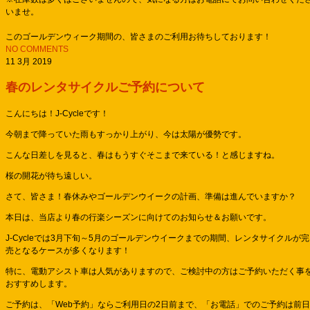
いませ。
このゴールデンウィーク期間の、皆さまのご利用お待ちしております！
NO COMMENTS
11 3月 2019
春のレンタサイクルご予約について
こんにちは！J-Cycleです！
今朝まで降っていた雨もすっかり上がり、今は太陽が優勢です。
こんな日差しを見ると、春はもうすぐそこまで来ている！と感じますね。
桜の開花が待ち遠しい。
さて、皆さま！春休みやゴールデンウイークの計画、準備は進んでいますか？
本日は、当店より春の行楽シーズンに向けてのお知らせ＆お願いです。
J-Cycleでは3月下旬～5月のゴールデンウイークまでの期間、レンタサイクルが完
売となるケースが多くなります！
特に、電動アシスト車は人気がありますので、ご検討中の方はご予約いただく事
おすすめします。
ご予約は、「Web予約」ならご利用日の2日前まで、「お電話」でのご予約は前日