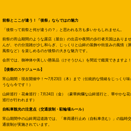
前祭とここが違う！「後祭」ならではの魅力
「後祭って前祭と何が違うの？」と思われる方も多いかもしれません。
前祭の宵山期間のような露店（屋台）の出店や夜間の歩行者天国はありま
んが、その分混雑が少し和らぎ、じっくりと山鉾の装飾や街並みの風情（
風祭など）を楽しめるのが後祭の大きな魅力です。
会所では、御神体や美しい懸装品（けそうひん）を間近で鑑賞できますよ
【後祭のスケジュール】
宵山期間：現在開催中！〜7月23日（木）まで（伝統的な情緒をじっくり味
うなら今です！）
山鉾巡行・花傘巡行：7月24日（金）（豪華絢爛な山鉾巡行と、華やかな花
巡行が行われます）
自転車観光の注意点（交通規制・駐輪場ルール）
宵山期間中の山鉾周辺道路では、「車両通行止め（自転車含む）」の臨時
通規制が実施されています。