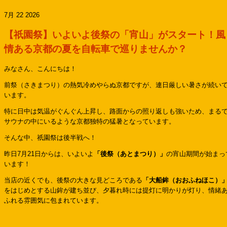
7月 22 2026
【祇園祭】いよいよ後祭の「宵山」がスタート！風
情ある京都の夏を自転車で巡りませんか？
みなさん、こんにちは！
前祭（さきまつり）の熱気冷めやらぬ京都ですが、連日厳しい暑さが続い
います。
特に日中は気温がぐんぐん上昇し、路面からの照り返しも強いため、まる
サウナの中にいるような京都独特の猛暑となっています。
そんな中、祇園祭は後半戦へ！
昨日7月21日からは、いよいよ
「後祭（あとまつり）」
の宵山期間が始まっ
います！
当店の近くでも、後祭の大きな見どころである
「大船鉾（おおふねほこ）
をはじめとする山鉾が建ち並び、夕暮れ時には提灯に明かりが灯り、情緒
ふれる雰囲気に包まれています。