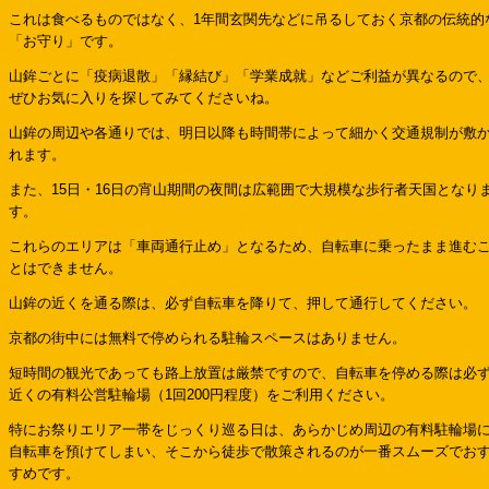
これは食べるものではなく、1年間玄関先などに吊るしておく京都の伝統的
「お守り」です。
山鉾ごとに「疫病退散」「縁結び」「学業成就」などご利益が異なるので
ぜひお気に入りを探してみてくださいね。
山鉾の周辺や各通りでは、明日以降も時間帯によって細かく交通規制が敷
れます。
また、15日・16日の宵山期間の夜間は広範囲で大規模な歩行者天国となり
す。
これらのエリアは「車両通行止め」となるため、自転車に乗ったまま進む
とはできません。
山鉾の近くを通る際は、必ず自転車を降りて、押して通行してください。
京都の街中には無料で停められる駐輪スペースはありません。
短時間の観光であっても路上放置は厳禁ですので、自転車を停める際は必
近くの有料公営駐輪場（1回200円程度）をご利用ください。
特にお祭りエリア一帯をじっくり巡る日は、あらかじめ周辺の有料駐輪場
自転車を預けてしまい、そこから徒歩で散策されるのが一番スムーズでお
すめです。