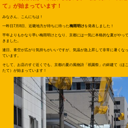
て」が始まっています！
みなさん、こんにちは！
一昨日7月8日、近畿地方が待ちに待った
梅雨明け
を発表しました！
平年よりもかなり早い梅雨明けとなり、京都には一気に本格的な夏がやっ
きました。
連日、青空が広がり気持ちがいいですが、気温が急上昇して非常に暑くな
ています。
そして、お店のすぐ近くでも、京都の夏の風物詩「祇園祭」の鉾建て（ほ
たて）が始まっています！