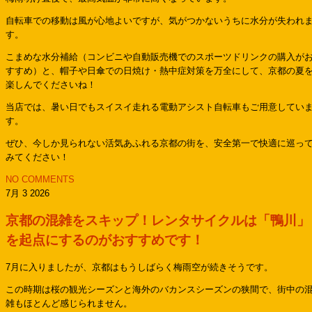
自転車での移動は風が心地よいですが、気がつかないうちに水分が失われ
す。
こまめな水分補給（コンビニや自動販売機でのスポーツドリンクの購入が
すすめ）と、帽子や日傘での日焼け・熱中症対策を万全にして、京都の夏
楽しんでくださいね！
当店では、暑い日でもスイスイ走れる電動アシスト自転車もご用意してい
す。
ぜひ、今しか見られない活気あふれる京都の街を、安全第一で快適に巡っ
みてください！
NO COMMENTS
7月 3 2026
京都の混雑をスキップ！レンタサイクルは「鴨川」
を起点にするのがおすすめです！
7月に入りましたが、京都はもうしばらく梅雨空が続きそうです。
この時期は桜の観光シーズンと海外のバカンスシーズンの狭間で、街中の
雑もほとんど感じられません。