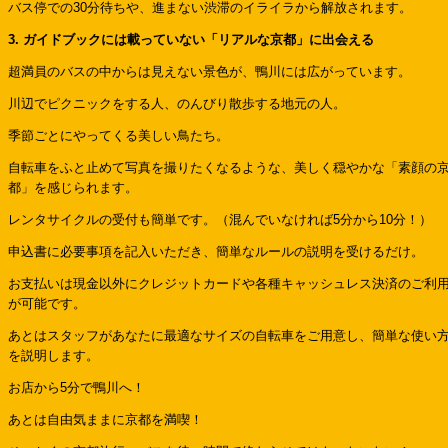
バス停での30分待ちや、進まない渋滞のイライラから解放されます。
3. ガイドブックには載っていない「リアルな京都」に出会える
超満員のバスの中からは見えない景色が、鴨川には広がっています。
川辺でピクニックをする人、のんびり散歩する地元の人。
季節ごとにやってくる美しい鳥たち。
自転車をふと止めて写真を撮りたくなるような、美しく穏やかな「素顔の
都」を感じられます。
レンタサイクルの受付も簡単です。（混んでいなければ5分から10分！）
申込書に必要事項を記入いただき、簡単なルールの説明を受けるだけ。
お支払いは現金以外にクレジットカードや各種キャッシュレス決済のご利
が可能です。
あとはスタッフがあなたに最適なサイズの自転車をご用意し、簡単な使い
を説明します。
お店から5分で鴨川へ！
あとは自由気ままに京都を満喫！