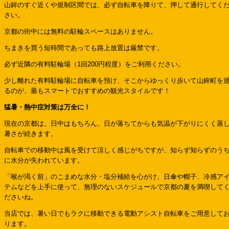
山鉾のすぐ近くや規制区間では、必ず自転車を降りて、押して通行してく
さい。
京都の街中には無料の駐輪スペースはありません。
ちまきを買う短時間であっても路上放置は厳禁です。
必ず近隣の有料駐輪場（1回200円程度）をご利用ください。
少し離れた有料駐輪場に自転車を預け、そこからゆっくり歩いて山鉾町を
るのが、最もスマートでおすすめの観光スタイルです！
猛暑・熱中症対策は万全に！
現在の京都は、日中はもちろん、日が落ちてからも気温が下がりにくく蒸
暑さが続きます。
自転車での移動中は風を受けて涼しく感じがちですが、知らず知らずのう
に水分が失われています。
「喉が渇く前」のこまめな水分・塩分補給を心がけ、日傘や帽子、冷感ア
テムなどを上手に使って、無理のないスケジュールで京都の夏を満喫して
ださいね。
当店では、暑い日でもラクに移動できる電動アシスト自転車をご用意して
ります。