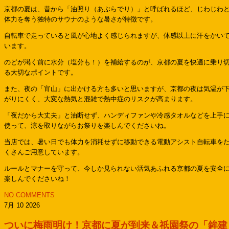
京都の夏は、昔から「油照り（あぶらでり）」と呼ばれるほど、じわじわ
体力を奪う独特のサウナのような暑さが特徴です。
自転車で走っていると風が心地よく感じられますが、体感以上に汗をかい
います。
のどが渇く前に水分（塩分も！）を補給するのが、京都の夏を快適に乗り
る大切なポイントです。
また、夜の「宵山」に出かける方も多いと思いますが、京都の夜は気温が
がりにくく、大変な熱気と混雑で熱中症のリスクが高まります。
「夜だから大丈夫」と油断せず、ハンディファンや冷感タオルなどを上手
使って、涼を取りながらお祭りを楽しんでくださいね。
当店では、暑い日でも体力を消耗せずに移動できる電動アシスト自転車を
くさんご用意しています。
ルールとマナーを守って、今しか見られない活気あふれる京都の夏を安全
楽しんでくださいね！
NO COMMENTS
7月 10 2026
ついに梅雨明け！京都に夏が到来＆祇園祭の「鉾建