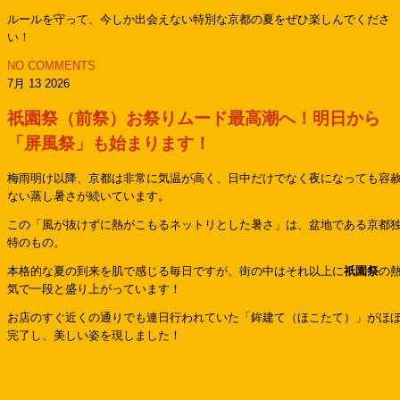
ルールを守って、今しか出会えない特別な京都の夏をぜひ楽しんでくださ
い！
NO COMMENTS
7月 13 2026
祇園祭（前祭）お祭りムード最高潮へ！明日から
「屏風祭」も始まります！
梅雨明け以降、京都は非常に気温が高く、日中だけでなく夜になっても容
ない蒸し暑さが続いています。
この「風が抜けずに熱がこもるネットリとした暑さ」は、盆地である京都
特のもの。
本格的な夏の到来を肌で感じる毎日ですが、街の中はそれ以上に
祇園祭
の
気で一段と盛り上がっています！
お店のすぐ近くの通りでも連日行われていた「鉾建て（ほこたて）」がほ
完了し、美しい姿を現しました！