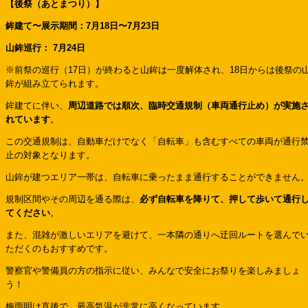
【後祭（あとまつり）】
鉾建て〜展示期間：7月18日〜7月23日
山鉾巡行：
7月24日
※前祭の巡行（17日）が終わると山鉾は一度解体され、18日からは後祭の
鉾が組み立てられます。
鉾建てに伴い、
周辺道路では順次、臨時交通規制（車両通行止め）が実施
れています
。
この交通規制は、自動車だけでなく「自転車」も含むすべての車両が通行
止の対象となります。
山鉾が建つエリア一帯は、自転車に乗ったまま通行することができません
規制区間やその周辺を通る際は、
必ず自転車を降りて、押して歩いて通行
てください
。
また、混雑が激しいエリアを避けて、一本隣の通りへ迂回ルートを選んで
ただくのもおすすめです。
警察官や警備員の方の指示に従い、みんなで安全にお祭りを楽しみましょ
う！
梅雨明け直後で、最高気温が非常に高くなっています。