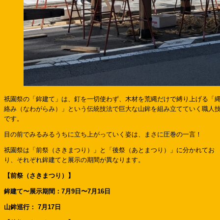
祇園祭の「鉾建て」は、釘を一切使わず、木材を荒縄だけで縛り上げる「
絡み（なわがらみ）」という伝統技法で巨大な山鉾を組み立てていく職人
です。
目の前でみるみるうちに立ち上がっていく姿は、まさに圧巻の一言！
祇園祭は「前祭（さきまつり）」と「後祭（あとまつり）」に分かれてお
り、それぞれ鉾建てと展示の期間が異なります。
【前祭（さきまつり）】
鉾建て〜展示期間：7月9日〜7月16日
山鉾巡行：
7月17日