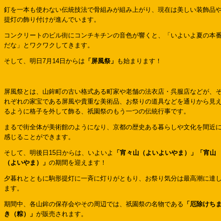
釘を一本も使わない伝統技法で骨組みが組み上がり、現在は美しい装飾品
提灯の飾り付けが進んでいます。
コンクリートのビル街にコンチキチンの音色が響くと、「いよいよ夏の本
だな」とワクワクしてきます。
そして、明日7月14日からは
「屏風祭」
も始まります！
屏風祭とは、山鉾町の古い格式ある町家や老舗の法衣店・呉服店などが、
れぞれの家宝である屏風や貴重な美術品、お祭りの道具などを通りから見
るように格子を外して飾る、祇園祭のもう一つの伝統行事です。
まるで街全体が美術館のようになり、京都の歴史ある暮らしや文化を間近
感じることができます。
そして、明後日15日からは、いよいよ
「宵々山（よいよいやま）」「宵山
（よいやま）」
の期間を迎えます！
夕暮れとともに駒形提灯に一斉に灯りがともり、お祭り気分は最高潮に達
ます。
期間中、各山鉾の保存会やその周辺では、祇園祭の名物である
「厄除けち
き（粽）」
が販売されます。