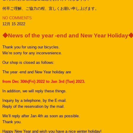
何卒ご理解、ご協力の程、宜しくお願い申し上げます。
NO COMMENTS
12月 15 2022
◆News of the year -end and New Year Holiday
Thank you for using our bicycles.
We’re sorry for any inconvenience.
Our shop is closed as follows:
The year -end and New Year holiday are
from Dec 30th(Fri) 2022 to Jan 3rd (Tue) 2023.
In addition, we will reply these things.
Inquiry by a telephone, by the E-mail.
Reply of the reservation by the mail.
We’ll reply after Jan 4th as soon as possible.
Thank you.
Happy New Year and wish you have a nice winter holiday!