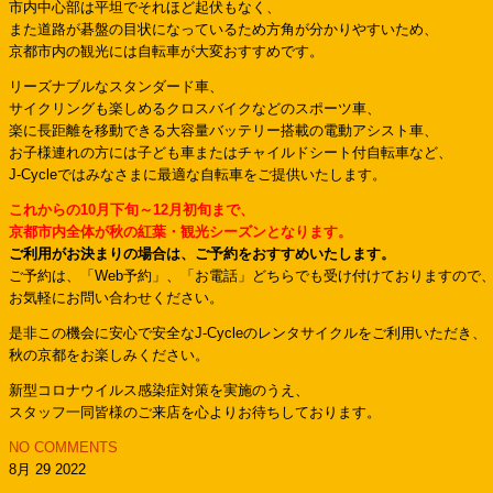
市内中心部は平坦でそれほど起伏もなく、
また道路が碁盤の目状になっているため方角が分かりやすいため、
京都市内の観光には自転車が大変おすすめです。
リーズナブルなスタンダード車、
サイクリングも楽しめるクロスバイクなどのスポーツ車、
楽に長距離を移動できる大容量バッテリー搭載の電動アシスト車、
お子様連れの方には子ども車またはチャイルドシート付自転車など、
J-Cycleではみなさまに最適な自転車をご提供いたします。
これからの10月下旬～12月初旬まで、
京都市内全体が秋の紅葉・観光シーズンとなります。
ご利用がお決まりの場合は、ご予約をおすすめいたします。
ご予約は、「Web予約」、「お電話」どちらでも受け付けておりますので
お気軽にお問い合わせください。
是非この機会に安心で安全なJ-Cycleのレンタサイクルをご利用いただき、
秋の京都をお楽しみください。
新型コロナウイルス感染症対策を実施のうえ、
スタッフ一同皆様のご来店を心よりお待ちしております。
NO COMMENTS
8月 29 2022