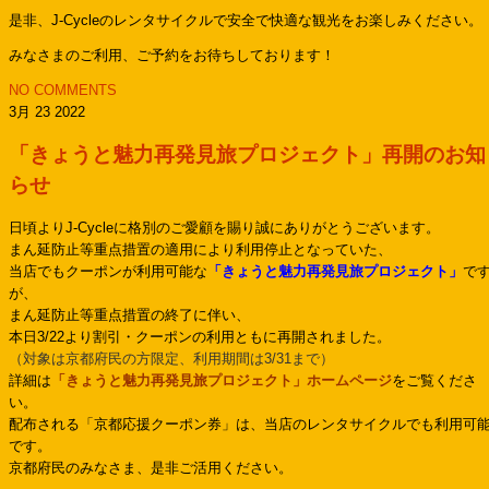
是非、J-Cycleのレンタサイクルで安全で快適な観光をお楽しみください。
みなさまのご利用、ご予約をお待ちしております！
NO COMMENTS
3月 23 2022
「きょうと魅力再発見旅プロジェクト」再開のお知
らせ
日頃よりJ-Cycleに格別のご愛顧を賜り誠にありがとうございます。
まん延防止等重点措置の適用により利用停止となっていた、
当店でもクーポンが利用可能な
「きょうと魅力再発見旅プロジェクト」
で
が、
まん延防止等重点措置の終了に伴い、
本日3/22より割引・クーポンの利用ともに再開されました。
（対象は京都府民の方限定、利用期間は3/31まで）
詳細は
「きょうと魅力再発見旅プロジェクト」ホームページ
をご覧くださ
い。
配布される「京都応援クーポン券」は、当店のレンタサイクルでも利用可
です。
京都府民のみなさま、是非ご活用ください。