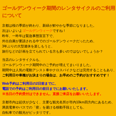
ゴールデンウィーク期間のレンタサイクルのご利用
について
京都は桜の季節が終わり、新緑が鮮やかな季節になりました。
次はいよいよ
ゴールデンウィーク
ですね！
昨年、一昨年は緊急事態宣言下で、
外出自粛が要請される中でのゴールデンウィークだったため、
3年ぶりの大型連休を楽しもうと、
旅行などの計画を立てられている方も多いのではないでしょうか？
当店のレンタサイクルも、
ゴールデンウィーク期間中のご予約が増えてまいりました。
期間中は人気の電動アシスト車やクロスバイクなどは完売することもあり
ご利用日や車種がお決まりの場合は、お早めのご予約がおすすめです！
Web予約はご利用日の2日前までに、
電話での予約はご利用日の前日までにお願いいたします。
※当日の予約受付はできません。直接ご来店をお願いいたします。
京都市内は起伏が少なく、主要な観光名所が市内10km四方内にあるため、
満員電車やバスでの「密」を避ける移動手段としても、
自転車での観光がピッタリです。