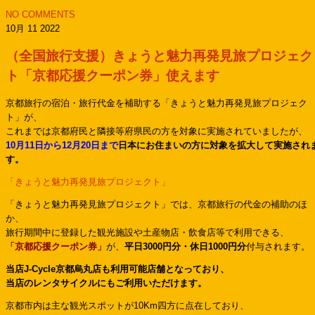
NO COMMENTS
10月 11 2022
（全国旅行支援）きょうと魅力再発見旅プロジェク
ト「京都応援クーポン券」使えます
京都旅行の宿泊・旅行代金を補助する「きょうと魅力再発見旅プロジェク
ト」が、
これまでは京都府民と隣接等府県民の方を対象に実施されていましたが、
10月11日から12月20日まで
日本にお住まいの方に対象を拡大して実施され
す。
「きょうと魅力再発見旅プロジェクト」
「きょうと魅力再発見旅プロジェクト」では、京都旅行の代金の補助のほ
か、
旅行期間中に登録した観光施設や土産物店・飲食店等で利用できる、
「京都応援クーポン券」
が、
平日3000円分・休日1000円分
付与されます。
当店J-Cycle京都烏丸店も利用可能店舗となっており、
当店のレンタサイクルにもご利用いただけます。
京都市内は主な観光スポットが10Km四方に点在しており、