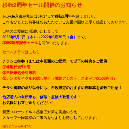
移転2周年セール開催のお知らせ
J-Cycle京都烏丸店は8月17日で
移転2周年
を迎えました。
これもひとえにお客様のあたたかいご支援の賜物と厚く感謝しております
日頃のご愛顧に感謝いたしまして、
2022年9月1日（木）～2022年9月30日（金）
まで、
移転2周年記念セール
を開催いたします。
セールチラシはこちら
チラシご持参（または本画面のご提示）で以下の特典をご提供！
①修理代金5％引
②自転車処分料無料
③レンタサイクルお試し割引（電動アシスト、スポーツ車500円引）
チ
ラシ掲載の商品以外にも、台数限定のおすすめ自転車を多数ご用意！
他店購入の自転車も、修理・点検大歓迎です！
お気軽にお立ち寄りください！
新型コロナウイルス感染症対策を実施のうえ、
スタッフ一同皆様のご来店を心よりお待ちしております。
NO COMMENTS