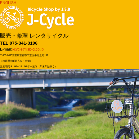
ENGLISH
販売・修理 レンタサイクル
TEL 075-341-3196
E-mail:
j-cycle@jsb-g.co.jp
〒600-8435京都府京都市下京区中野之町192
（松原通室町西入ル・南側）
営業時間 9：00～18：00 年中無休（年末年始除く）