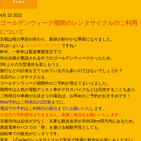
4月 22 2022
ゴールデンウィーク期間のレンタサイクルのご利用
について
京都は桜の季節が終わり、新緑が鮮やかな季節になりました。
次はいよいよ
ゴールデンウィーク
ですね！
昨年、一昨年は緊急事態宣言下で、
外出自粛が要請される中でのゴールデンウィークだったため、
3年ぶりの大型連休を楽しもうと、
旅行などの計画を立てられている方も多いのではないでしょうか？
当店のレンタサイクルも、
ゴールデンウィーク期間中のご予約が増えてまいりました。
期間中は人気の電動アシスト車やクロスバイクなどは完売することもあり、
ご利用日や車種がお決まりの場合は、お早めのご予約がおすすめです！
Web予約はご利用日の2日前までに、
電話での予約はご利用日の前日までにお願いいたします。
※当日の予約受付はできません。直接ご来店をお願いいたします。
京都市内は起伏が少なく、主要な観光名所が市内10km四方内にあるため、
満員電車やバスでの「密」を避ける移動手段としても、
自転車での観光がピッタリです。
是非、J-Cycleのレンタサイクルで安全で快適な観光をお楽しみください。