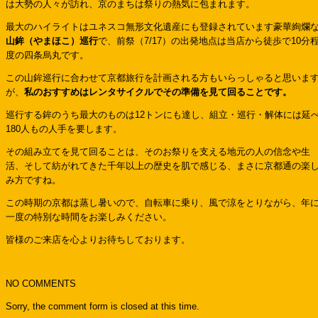
は大勢の人々が訪れ、京のまちは祭りの熱気に包まれます。
最大のハイライトはユネスコ無形文化遺産にも登録されています豪華絢爛
山鉾（やまほこ）巡行
で、前祭（7/17）の出発地点は当店から徒歩で10分
度の四条烏丸です。
この山鉾巡行に合わせて京都旅行を計画される方もいらっしゃると思いま
が、
私のおすすめはレンタサイクルでその準備を見て回ることです。
巡行する鉾のうち最大のものは12トンにも達し、組立・巡行・解体には延
180人もの人手を要します。
その組み立てを見て回ることは、そのお祭りを支える地元の人の信念や生
活、そして紡がれてきた千年以上の歴史を肌で感じる、まさに京都通の楽
み方ですね。
この時期の京都は蒸し暑いので、自転車に乗り、風で涼をとりながら、年
一度の特別な時間をお楽しみください。
皆様のご来店を心よりお待ちしております。
NO COMMENTS
Sorry, the comment form is closed at this time.