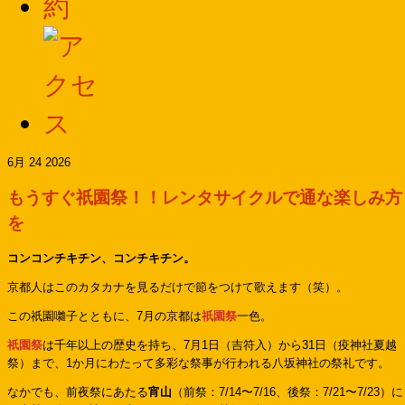
6月 24 2026
もうすぐ祇園祭！！レンタサイクルで通な楽しみ方
を
コンコンチキチン、コンチキチン。
京都人はこのカタカナを見るだけで節をつけて歌えます（笑）。
この祇園囃子とともに、7月の京都は
祇園祭
一色。
祇園祭
は千年以上の歴史を持ち、7月1日（吉符入）から31日（疫神社夏越
祭）まで、1か月にわたって多彩な祭事が行われる八坂神社の祭礼です。
なかでも、前夜祭にあたる
宵山
（前祭：7/14〜7/16、後祭：7/21〜7/23）に